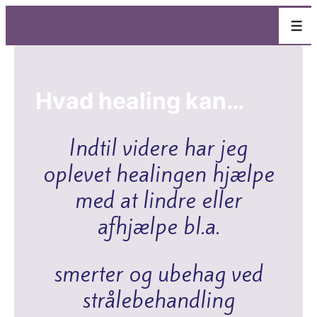
↓
Men
Hop
til
hovedindhold
Hvad healing kan…
Indtil videre har jeg
oplevet healingen hjælpe
med at lindre eller
afhjælpe bl.a.
smerter og ubehag ved
strålebehandling